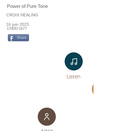
Power of Pure Tone
CROIX HEALING
16 juin 2023
CHDD-1677
Share
Listen​
Movie