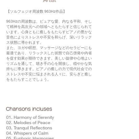
​Artist
【ソルフェジオ周波数 963Hz作品】
963Hzの周波数は、ピュアな愛、内なる平和、そし
て精神を高次元への領域へともたらすと信じられて
います。心身ともに癒しをもたらすピアノの豊かな
音色によりストレスや不安を和らげ、深いリラック
ス状態に導かれます。
また、ヨガや瞑想、マッサージなどのセラピーにも
最適であり、リラックスした状態で自己啓発や内省
を促す効果が期待できます。美しい旋律や心地よい
リズムを通して、聴き手の心を開放し、穏やかな気
持ちに導きます。ピアノの癒しの力で現代社会での
ストレスや不安に悩まされる人々に、安らぎと癒し
をもたらすことでしょう。
Chansons incluses
01. Harmony of Serenity
02. Melodies of Peace
03. Tranquil Reflections
04. Whispers of Calm
05. Euphoric Harmonies