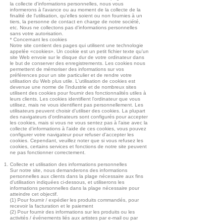
la collecte d'informations personnelles, nous vous
informerons à l'avance ou au moment de la collecte de la
finalité de l'utilisation, qu'elles soient ou non fournies à un
tiers, la personne de contact en charge de notre société,
etc. Nous ne collectons pas d'informations personnelles
sans votre autorisation.
* Concernant les cookies
Notre site contient des pages qui utilisent une technologie
appelée «cookies». Un cookie est un petit fichier texte qu'un
site Web envoie sur le disque dur de votre ordinateur dans
le but de conserver des enregistrements. Les cookies nous
permettent de mémoriser des informations sur vos
préférences pour un site particulier et de rendre votre
utilisation du Web plus utile. L'utilisation de cookies est
devenue une norme de l'industrie et de nombreux sites
utilisent des cookies pour fournir des fonctionnalités utiles à
leurs clients. Les cookies identifient l'ordinateur que vous
utilisez, mais ne vous identifient pas personnellement. Les
utilisateurs peuvent choisir d'utiliser des cookies. La plupart
des navigateurs d'ordinateurs sont configurés pour accepter
les cookies, mais si vous ne vous sentez pas à l'aise avec la
collecte d'informations à l'aide de ces cookies, vous pouvez
configurer votre navigateur pour refuser d'accepter les
cookies. Cependant, veuillez noter que si vous refusez les
cookies, certains services et fonctions de notre site peuvent
ne pas fonctionner correctement.
Collecte et utilisation des informations personnelles
Sur notre site, nous demanderons des informations
personnelles aux clients dans la plage nécessaire aux fins
d'utilisation indiquées ci-dessous, et utiliserons les
informations personnelles dans la plage nécessaire pour
atteindre cet objectif.
(1) Pour fournir / expédier les produits commandés, pour
recevoir la facturation et le paiement
(2) Pour fournir des informations sur les produits ou les
activités / événements liés aux artistes par e-mail ou par