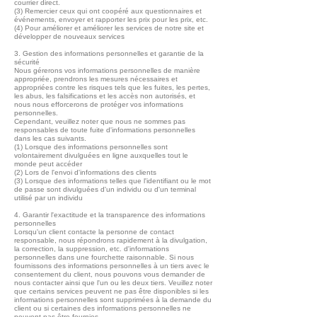
courrier direct.
(3) Remercier ceux qui ont coopéré aux questionnaires et
événements, envoyer et rapporter les prix pour les prix, etc.
(4) Pour améliorer et améliorer les services de notre site et
développer de nouveaux services
3. Gestion des informations personnelles et garantie de la
sécurité
Nous gérerons vos informations personnelles de manière
appropriée, prendrons les mesures nécessaires et
appropriées contre les risques tels que les fuites, les pertes,
les abus, les falsifications et les accès non autorisés, et
nous nous efforcerons de protéger vos informations
personnelles.
Cependant, veuillez noter que nous ne sommes pas
responsables de toute fuite d'informations personnelles
dans les cas suivants.
(1) Lorsque des informations personnelles sont
volontairement divulguées en ligne auxquelles tout le
monde peut accéder
(2) Lors de l'envoi d'informations des clients
(3) Lorsque des informations telles que l'identifiant ou le mot
de passe sont divulguées d'un individu ou d'un terminal
utilisé par un individu
4. Garantir l'exactitude et la transparence des informations
personnelles
Lorsqu'un client contacte la personne de contact
responsable, nous répondrons rapidement à la divulgation,
la correction, la suppression, etc. d'informations
personnelles dans une fourchette raisonnable. Si nous
fournissons des informations personnelles à un tiers avec le
consentement du client, nous pouvons vous demander de
nous contacter ainsi que l'un ou les deux tiers. Veuillez noter
que certains services peuvent ne pas être disponibles si les
informations personnelles sont supprimées à la demande du
client ou si certaines des informations personnelles ne
peuvent pas être fournies.