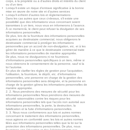
corps, à la propriété ou à d'autres droits et intérêts du client
ou d'un tiers
Lorsqu'il existe un risque d'entrave significative à la bonne
mise en œuvre de notre site et d'autres services
Lorsqu'il enfreint d'autres lois et réglementations
Dans les cas autres que ceux ci-dessus, s'il existe une
possibilité que des informations vous concernant soient
transmises à un tiers, nous vous en informerons à l'avance.
À ce moment-là, le client peut refuser la divulgation de ses
informations personnelles.
De plus, lors de la fourniture des informations personnelles
acquises au destinataire commercial, nous obligerons le
destinataire commercial à protéger les informations
personnelles par un accord de non-divulgation, etc. et à les
gérer de manière à ce que le destinataire commercial traite
les informations personnelles de manière appropriée.
De plus, nous ne divulguerons ni ne fournirons
d'informations personnelles spécifiques à un tiers, même si
nous obtenons le consentement de la personne, sauf si la
loi l'autorise.
En plus de clarifier les règles de gestion pour l'acquisition,
l'utilisation, la fourniture, le dépôt, etc. d'informations
personnelles, une personne en charge de la gestion des
informations personnelles sera désignée, et la personne en
charge de la gestion gérera les informations personnelles de
manière appropriée.
2. 2. Nous prendrons des mesures de sécurité pour les
informations personnelles Nous prendrons des mesures de
sécurité raisonnables contre les risques pour les
informations personnelles tels que l'accès non autorisé aux
informations personnelles, la perte, la destruction, la
falsification et la fuite d'informations personnelles.
3. 3. Nous nous conformerons aux lois et autres normes
concernant le traitement des informations personnelles,
nous agirons en conformité avec les lois et autres normes
liées aux informations personnelles telles que la loi sur la
protection des informations personnelles. De plus, nous
fournirons une éducation et des éclaircissements aux