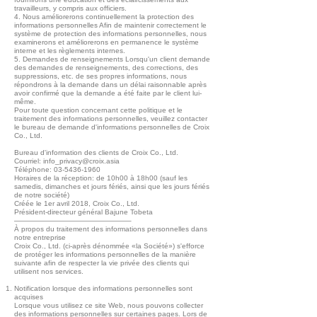
travailleurs, y compris aux officiers.
4. Nous améliorerons continuellement la protection des
informations personnelles Afin de maintenir correctement le
système de protection des informations personnelles, nous
examinerons et améliorerons en permanence le système
interne et les règlements internes.
5. Demandes de renseignements Lorsqu'un client demande
des demandes de renseignements, des corrections, des
suppressions, etc. de ses propres informations, nous
répondrons à la demande dans un délai raisonnable après
avoir confirmé que la demande a été faite par le client lui-
même.
Pour toute question concernant cette politique et le
traitement des informations personnelles, veuillez contacter
le bureau de demande d'informations personnelles de Croix
Co., Ltd.
Bureau d'information des clients de Croix Co., Ltd.
Courriel:
info_privacy@croix.asia
Téléphone:
03-5436-1960
Horaires de la réception: de 10h00 à 18h00 (sauf les
samedis, dimanches et jours fériés, ainsi que les jours fériés
de notre société)
Créée le 1er avril 2018, Croix Co., Ltd.
Président-directeur général Bajune Tobeta
————————————————–
À propos du traitement des informations personnelles dans
notre entreprise
Croix Co., Ltd. (ci-après dénommée «la Société») s'efforce
de protéger les informations personnelles de la manière
suivante afin de respecter la vie privée des clients qui
utilisent nos services.
Notification lorsque des informations personnelles sont
acquises
Lorsque vous utilisez ce site Web, nous pouvons collecter
des informations personnelles sur certaines pages. Lors de