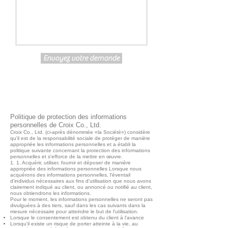
Envoyez votre demande
Politique de protection des informations
personnelles de Croix Co., Ltd.
Croix Co., Ltd. (ci-après dénommée «la Société») considère
qu'il est de la responsabilité sociale de protéger de manière
appropriée les informations personnelles et a établi la
politique suivante concernant la protection des informations
personnelles et s'efforce de la mettre en œuvre.
1. 1. Acquérir, utiliser, fournir et déposer de manière
appropriée des informations personnelles Lorsque nous
acquérons des informations personnelles, l'éventail
d'individus nécessaires aux fins d'utilisation que nous avons
clairement indiqué au client, ou annoncé ou notifié au client,
nous obtiendrons les informations.
Pour le moment, les informations personnelles ne seront pas
divulguées à des tiers, sauf dans les cas suivants dans la
mesure nécessaire pour atteindre le but de l'utilisation.
Lorsque le consentement est obtenu du client à l'avance
Lorsqu'il existe un risque de porter atteinte à la vie, au