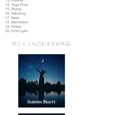
13. Fluorite
14. Yoga Flow
15. Plump
16. Admiring
17. Neat
18. Merriment
19. Petals
20. Emit Light
​同ジャンルのおすすめ作品