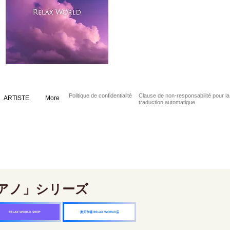
Politique de confidentialité
Clause de non-responsabilité pour la
ARTISTE
More
traduction automatique
アノ」シリーズ
楽天市場 RELAX WORLD店
RELAX WORLD SHOP