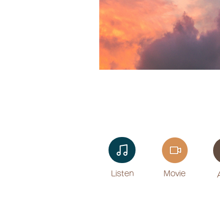
Listen​
Movie
​