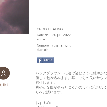
CROIX HEALING
Date de
26 juil. 2022
sortie:
Numéro
CHDD-1515
d'article:
Share
バックグラウンドに溶け込むように穏やか
優しく包み込みます。耳ごごちの良いサウ
提供します。
Artist
爽やかな風がそっと吹くかのように心地よ
りへと誘います。
おすすめ曲