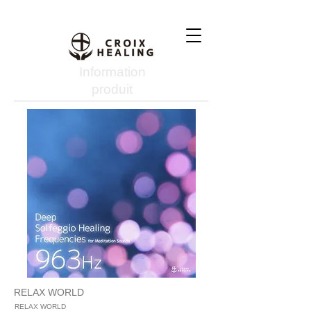
Information
produit
RELAX WORLD
RELAX WORLD