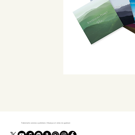
Traitements sonores quotidiens | Musique et vidéo de guérison