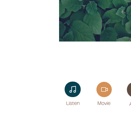
Listen​
Movie
​