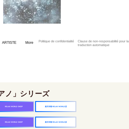
Politique de confidentialité
Clause de non-responsabilité pour la
ARTISTE
More
traduction automatique
アノ」シリーズ
楽天市場 RELAX WORLD店
RELAX WORLD SHOP
楽天市場 RELAX WORLD店
RELAX WORLD SHOP