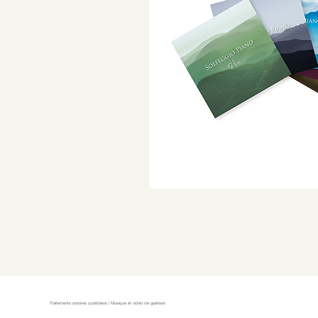
Traitements sonores quotidiens | Musique et vidéo de guérison