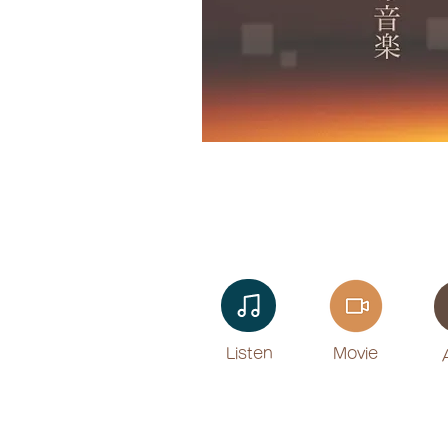
Listen​
Movie
​