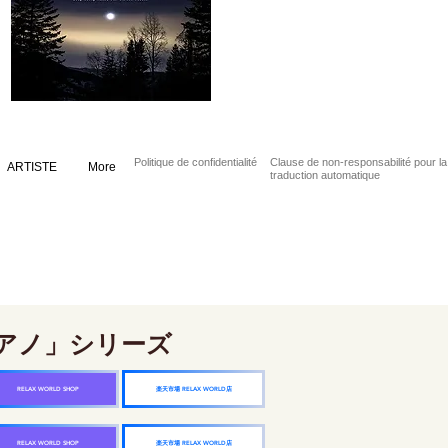
Politique de confidentialité
Clause de non-responsabilité pour la
ARTISTE
More
traduction automatique
アノ」シリーズ
楽天市場 RELAX WORLD店
RELAX WORLD SHOP
楽天市場 RELAX WORLD店
RELAX WORLD SHOP