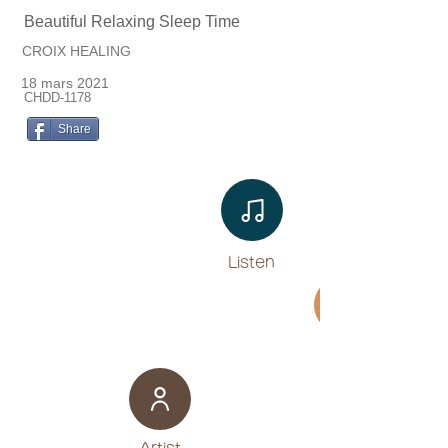
Beautiful Relaxing Sleep Time
CROIX HEALING
18 mars 2021
CHDD-1178
Share
Listen​
Movie