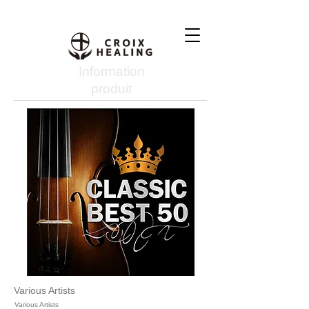
Information
produit
Various Artists
Various Artists