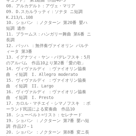
ギュント」 第1組曲 作品46-3
08. アルカデルト：アヴェ・マリア
09. D.スカルラッティ：ソナタ ニ短調
K.213/L.108
10. ショパン ：ノクターン 第20番 嬰ハ
短調 遺作
11. ブラームス：ハンガリー舞曲 第6番 ニ
長調
12. バッハ ：無伴奏ヴァイオリン パルテ
ィータ 第3番
13. イグナツィ・ヤン・パデレフスキ：5月
のアルバム 作品10より第2番「愛の歌」
14. ヴィヴァルディ ：ヴァイオリン協奏
曲 イ短調 I. Allegro moderato
15. ヴィヴァルディ ：ヴァイオリン協奏
曲 イ短調 II. Largo
16. ヴィヴァルディ ：ヴァイオリン協奏
曲 イ短調 I. Presto
17. カロル・マチエイ・シマノフスキ ：ポ
ーランド民謡による変奏曲 作品10
18. シューベルト=リスト：セレナード
19. ショパン ：ノクターン 第7番 嬰ハ短
調 作品27－1
20. ショパン ：ノクターン 第8番 変ニ長