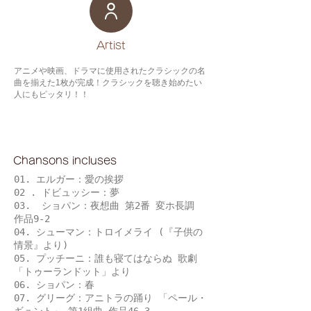
​Artist
アニメや映画、ドラマに使用されたクラシックの名
曲を揃えた1枚が完成！クラシックを聴き始めたい
人にもピッタリ！！
Chansons incluses
01. エルガー：愛の挨拶
02 . ドビュッシー：夢
03. ショパン：夜想曲 第2番 変ホ長調
作品9-2
04. シューマン：トロイメライ (『子供の
情景』より)
05. プッチーニ：誰も寝てはならぬ 歌劇
「トゥーランドット」より
06. ショパン：春
07. グリーグ：アニトラの踊り 「ペール・