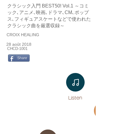
クラシック入門 BEST50! Vol.1 ～コミ
ック､アニメ､映画､ドラマ､CM､ポップ
ス､フィギュアスケートなどで使われた
クラシック曲を厳選収録～
CROIX HEALING
28 août 2018
CHCD-1001
Share
Listen​
Movie