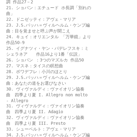
調 作品27－2
21. ショパン：エチュード ホ長調「別れの
曲」
22. ドニゼッティ：アヴェ・マリア
23. J.S.バッハ＝ヴィルヘルム・ケンプ編
曲：目を覚ませと呼ぶ声が聞こえ
24. キュイ：オリエンタル 「万華鏡」より
作品50-9
25. イグナツィ・ヤン・パデレフスキ：ミ
シェラネア 作品16より1番「伝説」
26. ショパン ：3つのマズルカ 作品50
27. マスネ：タイスの瞑想曲
28. ボワデフレ：小川のほとり
29. J.S.バッハ＝ヴィルヘルム・ケンプ編
曲：あなたの道をお選びなさい
30. ヴィヴァルディ：ヴァイオリン協奏
曲 四季より夏 I. Allegro non molto
- Allegro
31. ヴィヴァルディ：ヴァイオリン協奏
曲 四季より夏 II. Adagio
32. ヴィヴァルディ：ヴァイオリン協奏
曲 四季より夏 III. Presto
33. シューベルト：アヴェ・マリア
34. J.S.バッハ＝ヴィルヘルム・ケンプ編