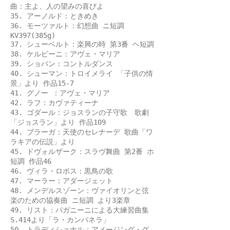
曲：主よ、人の望みの喜びよ
35. アーノルド：ときめき
36. モーツァルト：幻想曲 ニ短調
KV397(385g)
37. シューベルト：楽興の時 第3番 ヘ短調
38. ケルビーニ：アヴェ・マリア
39. ショパン：コントルダンス
40. シューマン：トロイメライ 「子供の情
景」より 作品15-7
41. グノー ：アヴェ・マリア
42. ラフ：カヴァティーナ
43. ゴダール：ジョスランの子守歌 歌劇
「ジョスラン」より 作品109
44. ブラーガ：天使のセレナーデ 歌曲「ワ
ラキアの伝説」より
45. ドヴォルザーク：スラヴ舞曲 第2番 ホ
短調 作品46
46. ヴィラ・ロボス：黒鳥の歌
47. マーラー：アダージェット
48. メンデルスゾーン：ヴァイオリンと弦
楽のための協奏曲 ニ短調 より3楽章
49. リスト：パガニーニによる大練習曲集
S.414より「ラ・カンパネラ」
50. トラディショナル：アメージング・グ