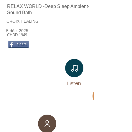
RELAX WORLD -Deep Sleep Ambient-
Sound Bath-
CROIX HEALING
5 déc. 2025
CHDD-1949
Share
Listen​
Movie