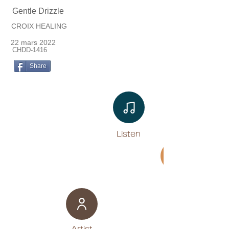
Gentle Drizzle
CROIX HEALING
22 mars 2022
CHDD-1416
Share
Listen​
Movie