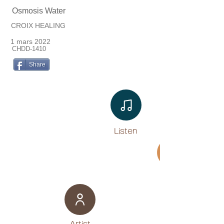
Osmosis Water
CROIX HEALING
1 mars 2022
CHDD-1410
Share
Listen​
Movie