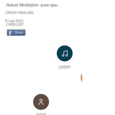
Nature Meditation -pure spa-
CROIX HEALING
6 mai 2021
CHDD-1187
Share
Listen​
Movie
​Artist