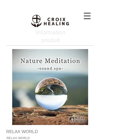
Information
produit
RELAX WORLD
RELAX WORLD