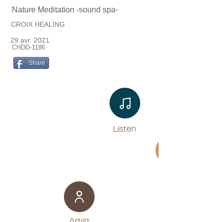
Nature Meditation -sound spa-
CROIX HEALING
29 avr. 2021
CHDD-1186
Share
Listen​
Movie
​Artist