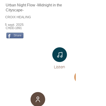
Urban Night Flow -Midnight in the
Cityscape-
CROIX HEALING
5 sept. 2025
CHDD-1891
Share
Listen​
Movie