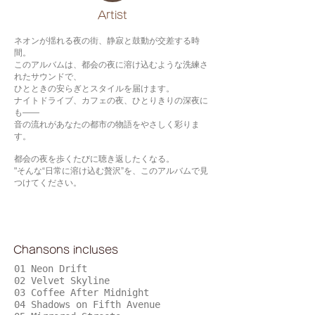
​Artist
ネオンが揺れる夜の街、静寂と鼓動が交差する時
間。
このアルバムは、都会の夜に溶け込むような洗練さ
れたサウンドで、
ひとときの安らぎとスタイルを届けます。
ナイトドライブ、カフェの夜、ひとりきりの深夜に
も——
音の流れがあなたの都市の物語をやさしく彩りま
す。
都会の夜を歩くたびに聴き返したくなる。
"そんな“日常に溶け込む贅沢”を、このアルバムで見
つけてください。
Chansons incluses
01 Neon Drift
02 Velvet Skyline
03 Coffee After Midnight
04 Shadows on Fifth Avenue