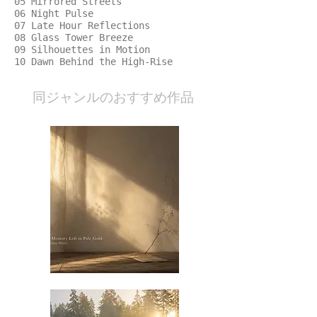
05 Mirrored Streets
06 Night Pulse
07 Late Hour Reflections
08 Glass Tower Breeze
09 Silhouettes in Motion
10 Dawn Behind the High-Rise
​同ジャンルのおすすめ作品