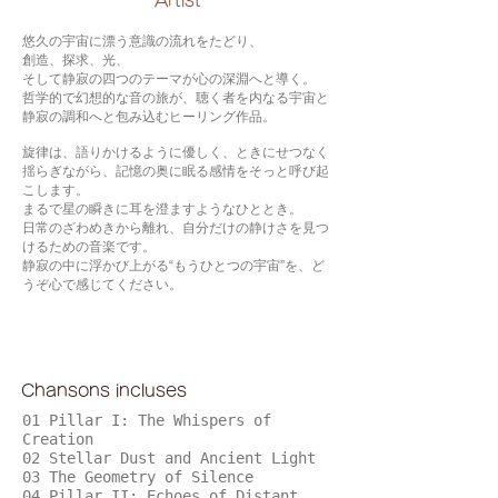
​Artist
悠久の宇宙に漂う意識の流れをたどり、
創造、探求、光、
そして静寂の四つのテーマが心の深淵へと導く。
哲学的で幻想的な音の旅が、聴く者を内なる宇宙と
静寂の調和へと包み込むヒーリング作品。
旋律は、語りかけるように優しく、ときにせつなく
揺らぎながら、記憶の奥に眠る感情をそっと呼び起
こします。
まるで星の瞬きに耳を澄ますようなひととき。
日常のざわめきから離れ、自分だけの静けさを見つ
けるための音楽です。
静寂の中に浮かび上がる“もうひとつの宇宙”を、ど
うぞ心で感じてください。
Chansons incluses
01 Pillar I: The Whispers of
Creation
02 Stellar Dust and Ancient Light
03 The Geometry of Silence
04 Pillar II: Echoes of Distant