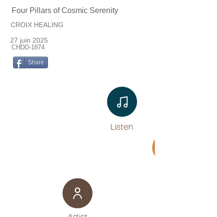
Four Pillars of Cosmic Serenity
CROIX HEALING
27 juin 2025
CHDD-1874
Share
Listen​
Movie