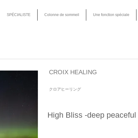
SPÉCIALISTE
Colonne de sommeil
Une fonction spéciale
CROIX HEALING
クロアヒーリング
High Bliss -deep peaceful