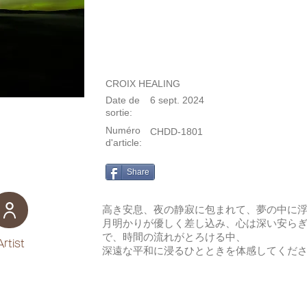
CROIX HEALING
Date de
6 sept. 2024
sortie:
Numéro
CHDD-1801
d'article:
Share
高き安息、夜の静寂に包まれて、夢の中に
月明かりが優しく差し込み、心は深い安ら
で、時間の流れがとろける中、
Artist
深遠な平和に浸るひとときを体感してくだ