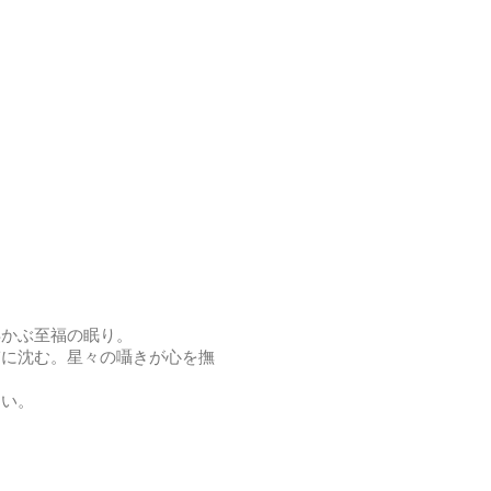
浮かぶ至福の眠り。
ぎに沈む。星々の囁きが心を撫
さい。