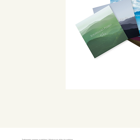
Traitements sonores quotidiens | Musique et vidéo de guérison