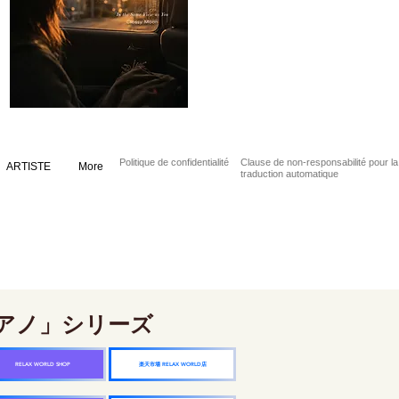
Politique de confidentialité
Clause de non-responsabilité pour la
ARTISTE
More
traduction automatique
アノ」シリーズ
楽天市場 RELAX WORLD店
RELAX WORLD SHOP