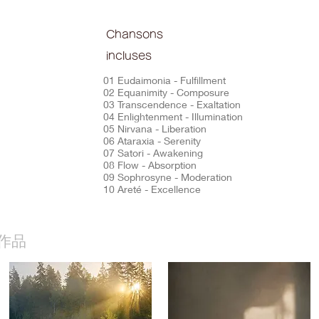
Chansons
incluses
01 Eudaimonia - Fulfillment
02 Equanimity - Composure
03 Transcendence - Exaltation
04 Enlightenment - Illumination
05 Nirvana - Liberation
06 Ataraxia - Serenity
07 Satori - Awakening
08 Flow - Absorption
09 Sophrosyne - Moderation
10 Areté - Excellence
作品