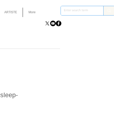
ARTISTE
More
 sleep-