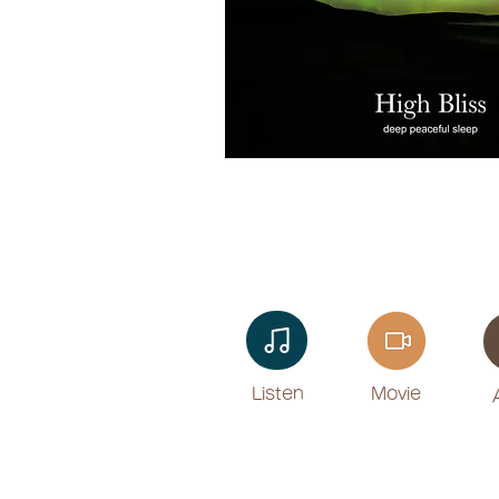
Listen​
Movie
​