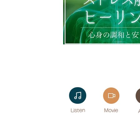
Listen​
Movie
​