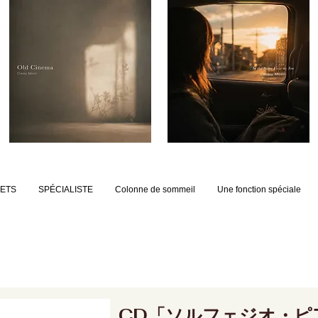
JETS
SPÉCIALISTE
Colonne de sommeil
Une fonction spéciale
CD「ソルフェジオ・ピ