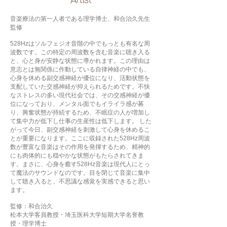
​Artist
音楽療法の第一人者である理学博士、和合治久先生
監修
528Hzはソルフェジオ音階の中でもっとも有名な周
波数です。この特定の周波数を含む音楽に聴き入る
と、心と身が安静な状態に導かれます。この理由は
意志とは無関係に作動している自律神経の中でも、
心身を休める副交感神経が優位になり、活動状態を
支配していた交感神経が抑えられるためです。不快
なストレスの多い現代社会では、その交感神経が優
位になっており、メンタル面でもイライラ感が募
り、興奮状態が持続するため、不眠症の人が増加し
て集中力が低下し仕事の生産性は低下します。 した
がって今日、副交感神経を刺激して心身を休めるこ
とが重要になります。ここに収録された528Hz周波
数が豊富な音楽はその作用を発揮するため、精神的
にも肉体的にも穏やかな状態がもたらされてきま
す。まさに、心身を癒す528Hz音楽は現代人にとっ
て魔法のサウンドなのです。目を閉じて音楽に集中
して聴き入ると、不思議な感覚を実感できると思い
ます。
監修：和合治久
松本大学客員教授・埼玉医科大学短期大学名誉教
授・理学博士