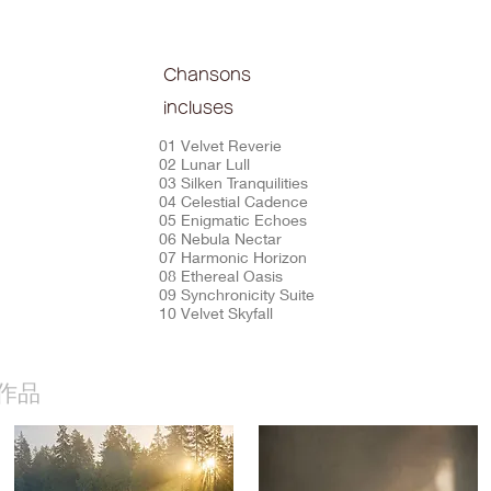
Chansons
incluses
01 Velvet Reverie
02 Lunar Lull
03 Silken Tranquilities
04 Celestial Cadence
05 Enigmatic Echoes
06 Nebula Nectar
07 Harmonic Horizon
08 Ethereal Oasis
09 Synchronicity Suite
10 Velvet Skyfall
作品