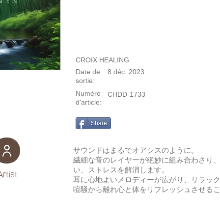
CROIX HEALING
Date de
8 déc. 2023
sortie:
Numéro
CHDD-1733
d'article:
Share
サウンドはまるでオアシスのように。
繊細な音のレイヤーが絶妙に組み合わさり
い、ストレスを解消します。
Artist
耳に心地よいメロディーが広がり、リラッ
喧騒から離れ心と体をリフレッシュさせる