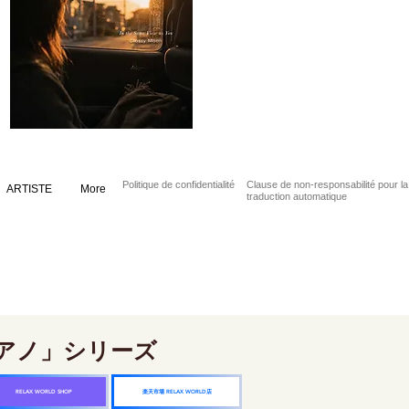
Politique de confidentialité
Clause de non-responsabilité pour la
ARTISTE
More
traduction automatique
アノ」シリーズ
楽天市場 RELAX WORLD店
RELAX WORLD SHOP