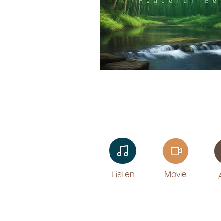
Listen​
Movie
​