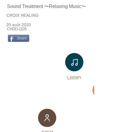
Sound Treatment 〜Relaxing Music〜
CROIX HEALING
20 août 2020
CHDD-1105
Share
Listen​
Movie