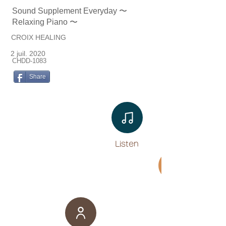
Sound Supplement Everyday 〜
Relaxing Piano 〜
CROIX HEALING
2 juil. 2020
CHDD-1083
Share
Listen​
Movie