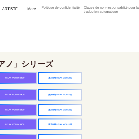
Politique de confidentialité
Clause de non-responsabilité pour la
ARTISTE
More
traduction automatique
アノ」シリーズ
楽天市場 RELAX WORLD店
RELAX WORLD SHOP
楽天市場 RELAX WORLD店
RELAX WORLD SHOP
楽天市場 RELAX WORLD店
RELAX WORLD SHOP
楽天市場 RELAX WORLD店
RELAX WORLD SHOP