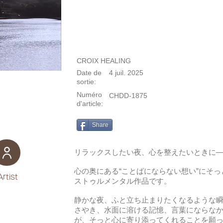
CROIX HEALING
Date de
4 juil. 2025
sortie:
Numéro
CHDD-1875
d'article:
Share
リラックスしたい夜、心を整えたいときに
心の奥にある“ことばにならない想い”にそ
Artist
ストゥルメンタル作品です。
静かな夜、ふと立ち止まりたくなるような
さやき、水面に溶ける記憶、言葉にならなか
が、そっと心に寄り添ってくれることを願