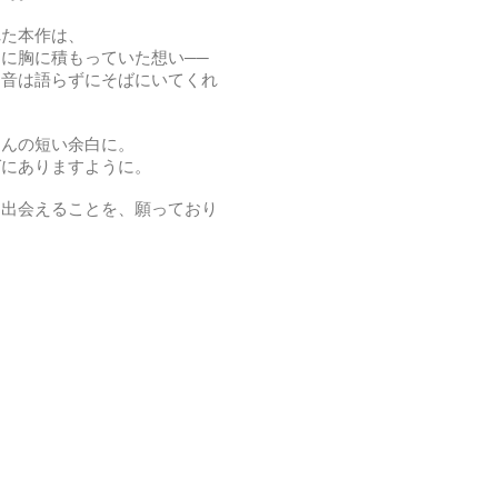
れた本作は、
に胸に積もっていた想い──
、音は語らずにそばにいてくれ
ほんの短い余白に。
ばにありますように。
と出会えることを、願っており