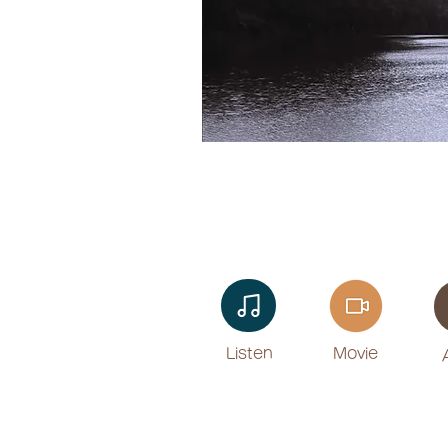
Listen​
Movie
​