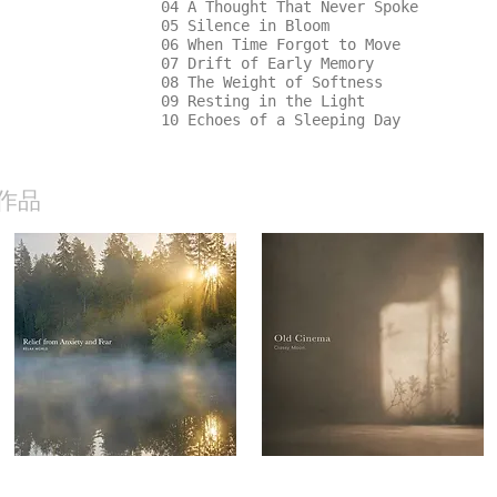
04 A Thought That Never Spoke
05 Silence in Bloom
06 When Time Forgot to Move
07 Drift of Early Memory
08 The Weight of Softness
09 Resting in the Light
10 Echoes of a Sleeping Day
作品