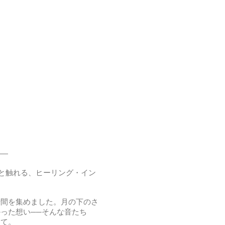
——
っと触れる、ヒーリング・イン
瞬間を集めました。月の下のさ
った想い──そんな音たち
って。