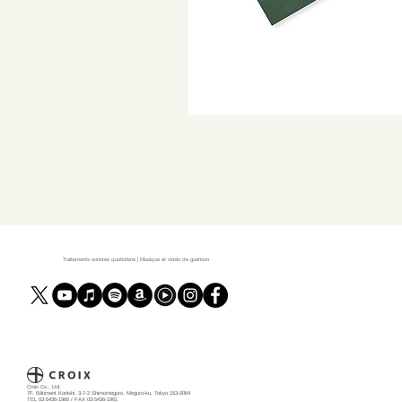
Traitements sonores quotidiens | Musique et vidéo de guérison
Croix Co., Ltd.
7F, Bâtiment Konishi, 3-7-2 Shimomeguro, Meguro-ku, Tokyo 153-0064
TEL 03-5436-1960 / FAX 03-5436-1961