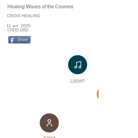
Healing Waves of the Cosmos
CROIX HEALING
11 avr. 2025
CHDD-1855
Share
Listen​
Movie