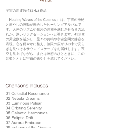
​Artist
宇宙の周波数(432Hz) 作品
「Healing Waves of the Cosmos」 は、宇宙の神秘
と癒やしの波動が融合したヒーリングアルバムで
す。天体のリズムや銀河の調和を感じさせる音の流
れが、深いリラクゼーションへと導きます。432Hz
の周波数を活かし、星々の共鳴や宇宙空間の静寂を
表現。心を穏やかに整え、無限の広がりの中で安ら
ぎを見つけるサウンドスケープをお届けします。夜
空を見上げながら、または瞑想のひとときに、この
音楽とともに宇宙の癒やしを感じてください。
Chansons incluses
01 Celestial Resonance
02 Nebula Dreams
03 Luminous Pulsar
04 Orbiting Serenity
05 Galactic Harmonics
06 Ecliptic Drift
07 Aurora Embrace
08 Echoes of the Quasar