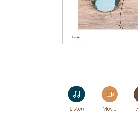
Listen​
Movie
​