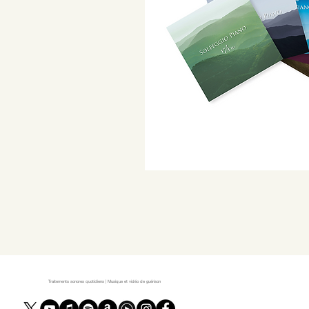
Traitements sonores quotidiens | Musique et vidéo de guérison