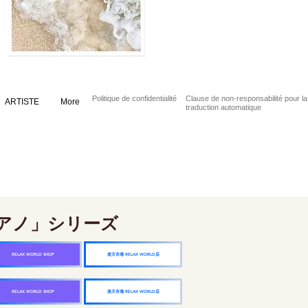
Politique de confidentialité
Clause de non-responsabilité pour la
ARTISTE
More
traduction automatique
アノ」シリーズ
楽天市場 RELAX WORLD店
RELAX WORLD SHOP
楽天市場 RELAX WORLD店
RELAX WORLD SHOP