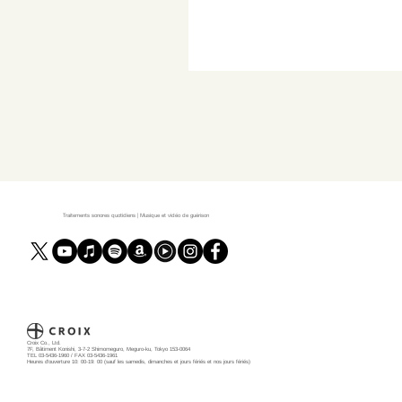
Traitements sonores quotidiens | Musique et vidéo de guérison
Croix Co., Ltd.
7F, Bâtiment Konishi, 3-7-2 Shimomeguro, Meguro-ku, Tokyo 153-0064
TEL 03-5436-1960 / FAX 03-5436-1961
Heures d'ouverture 10: 00-19: 00 (sauf les samedis, dimanches et jours fériés et nos jours fériés)