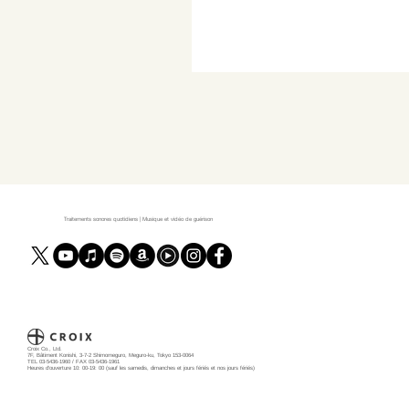
Traitements sonores quotidiens | Musique et vidéo de guérison
Croix Co., Ltd.
7F, Bâtiment Konishi, 3-7-2 Shimomeguro, Meguro-ku, Tokyo 153-0064
TEL 03-5436-1960 / FAX 03-5436-1961
Heures d'ouverture 10: 00-19: 00 (sauf les samedis, dimanches et jours fériés et nos jours fériés)