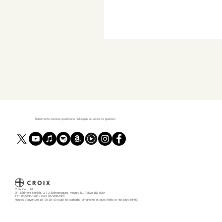
Traitements sonores quotidiens | Musique et vidéo de guérison
Croix Co., Ltd.
7F, Bâtiment Konishi, 3-7-2 Shimomeguro, Meguro-ku, Tokyo 153-0064
TEL 03-5436-1960 / FAX 03-5436-1961
Heures d'ouverture 10: 00-19: 00 (sauf les samedis, dimanches et jours fériés et nos jours fériés)