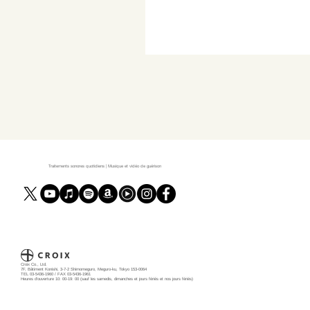
Traitements sonores quotidiens | Musique et vidéo de guérison
Croix Co., Ltd.
7F, Bâtiment Konishi, 3-7-2 Shimomeguro, Meguro-ku, Tokyo 153-0064
TEL 03-5436-1960 / FAX 03-5436-1961
Heures d'ouverture 10: 00-19: 00 (sauf les samedis, dimanches et jours fériés et nos jours fériés)