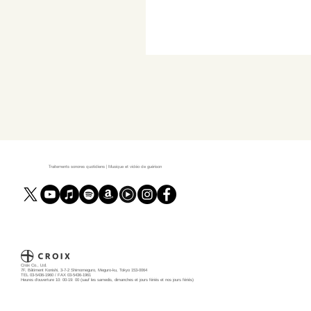
Traitements sonores quotidiens | Musique et vidéo de guérison
Croix Co., Ltd.
7F, Bâtiment Konishi, 3-7-2 Shimomeguro, Meguro-ku, Tokyo 153-0064
TEL 03-5436-1960 / FAX 03-5436-1961
Heures d'ouverture 10: 00-19: 00 (sauf les samedis, dimanches et jours fériés et nos jours fériés)