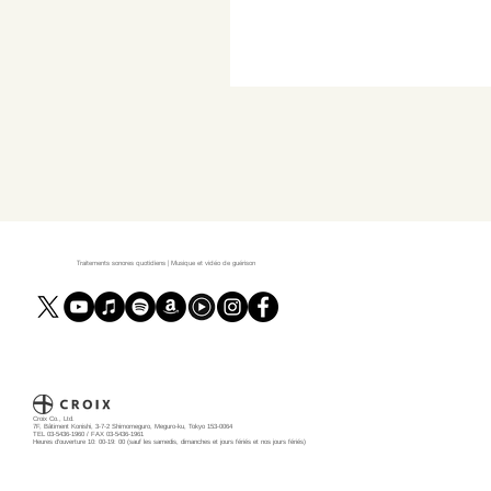
Traitements sonores quotidiens | Musique et vidéo de guérison
Croix Co., Ltd.
7F, Bâtiment Konishi, 3-7-2 Shimomeguro, Meguro-ku, Tokyo 153-0064
TEL 03-5436-1960 / FAX 03-5436-1961
Heures d'ouverture 10: 00-19: 00 (sauf les samedis, dimanches et jours fériés et nos jours fériés)