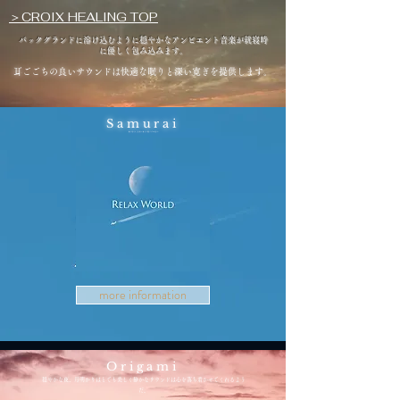
＞CROIX HEALING TOP
バックグランドに溶け込むように穏やかなアンビエント音楽が就寝時
に優しく包み込みます。
耳ごごちの良いサウンドは快適な眠りと深い寛ぎを提供します。
Samurai
静けさを感じながら、深い眠りへと誘います。瞑想にもお勧めの音楽です。
more information
Origami
穏やかな夜、月明かりはとても美しく静かなサウンドは心を落ち着かせてくれるよう
だ。